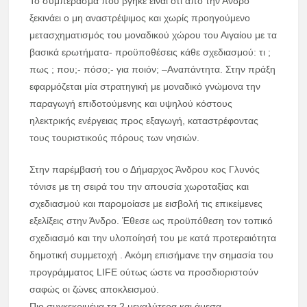
Το συμπέρασμα που βγήκε είναι ότι από την Άνδρο
ξεκινάει ο μη αναστρέψιμος και χωρίς προηγούμενο
μετασχηματισμός του μοναδικού χώρου του Αιγαίου με τα
βασικά ερωτήματα- προϋποθέσεις κάθε σχεδιασμού: τι ;
πως ; που;- πόσο;- για ποιόν; –Αναπάντητα. Στην πράξη
εφαρμόζεται μία στρατηγική με μοναδικό γνώμονα την
παραγωγή επιδοτούμενης και υψηλού κόστους
ηλεκτρικής ενέργειας προς εξαγωγή, καταστρέφοντας
τους τουριστικούς πόρους των νησιών.
Στην παρέμβασή του ο Δήμαρχος Άνδρου κος Γλυνός
τόνισε με τη σειρά του την απουσία χωροταξίας και
σχεδιασμού και παρομοίασε με εισβολή τις επικείμενες
εξελίξεις στην Άνδρο. Έθεσε ως προϋπόθεση τον τοπικό
σχεδιασμό και την υλοποίησή του με κατά προτεραιότητα
δημοτική συμμετοχή . Ακόμη επισήμανε την σημασία του
προγράμματος LIFE ούτως ώστε να προσδιοριστούν
σαφώς οι ζώνες αποκλεισμού.
Πιο συγκεκριμένα τα 2 μεγαλύτερα και άμεσα