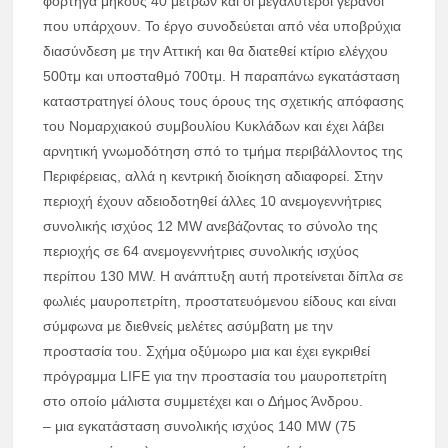
φορτηγά μήκους 40 μέτρων και οι μεγαλύτεροι γερανοί
που υπάρχουν. Το έργο συνοδεύεται από νέα υποβρύχια
διασύνδεση με την Αττική και θα διατεθεί κτίριο ελέγχου
500τμ και υποσταθμό 700τμ. Η παραπάνω εγκατάσταση
καταστρατηγεί όλους τους όρους της σχετικής απόφασης
του Νομαρχιακού συμβουλίου Κυκλάδων και έχει λάβει
αρνητική γνωμοδότηση σπό το τμήμα περιβάλλοντος της
Περιφέρειας, αλλά η κεντρική διοίκηση αδιαφορεί. Στην
περιοχή έχουν αδειοδοτηθεί άλλες 10 ανεμογεννήτριες
συνολικής ισχύος 12 MW ανεβάζοντας το σύνολο της
περιοχής σε 64 ανεμογεννήτριες συνολικής ισχύος
περίπου 130 MW. Η ανάπτυξη αυτή προτείνεται δίπλα σε
φωλιές μαυροπετρίτη, προστατευόμενου είδους και είναι
σύμφωνα με διεθνείς μελέτες ασύμβατη με την
προστασία του. Σχήμα οξύμωρο μια και έχει εγκριθεί
πρόγραμμα LIFE για την προστασία του μαυροπετρίτη
στο οποίο μάλιστα συμμετέχει και ο Δήμος Άνδρου.
– μια εγκατάσταση συνολικής ισχύος 140 MW (75