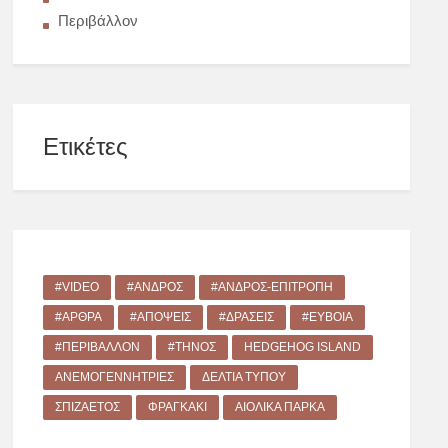
Περιβάλλον
Ετικέτες
#VIDEO
#ΆΝΔΡΟΣ
#ΆΝΔΡΟΣ-ΕΠΙΤΡΟΠΉ
#ΆΡΘΡΑ
#ΑΠΌΨΕΙΣ
#ΔΡΑΣΕΙΣ
#ΕΎΒΟΙΑ
#ΠΕΡΙΒΆΛΛΟΝ
#ΤΉΝΟΣ
HEDGEHOG ISLAND
ΑΝΕΜΟΓΕΝΝΉΤΡΙΕΣ
ΔΕΛΤΊΑ ΤΎΠΟΥ
ΣΠΙΖΑΕΤΌΣ
ΦΡΑΓΚΆΚΙ
ΑΙΟΛΙΚΆ ΠΆΡΚΑ