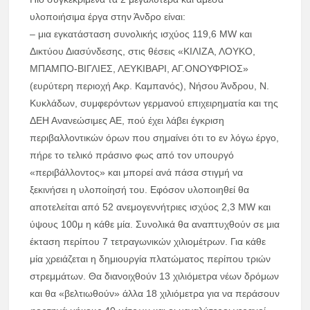
υλοποιήσιμα έργα στην Άνδρο είναι:
– μια εγκατάσταση συνολικής ισχύος 119,6 MW και
Δικτύου Διασύνδεσης, στις θέσεις «ΚΙΛΙΖΑ, ΛΟΥΚΟ,
ΜΠΑΜΠΟ-ΒΙΓΛΙΕΣ, ΛΕΥΚΙΒΑΡΙ, ΑΓ.ΟΝΟΥΦΡΙΟΣ»
(ευρύτερη περιοχή Ακρ. Καμπανός), Νήσου Άνδρου, Ν.
Κυκλάδων, συμφερόντων γερμανού επιχειρηματία και της
ΔΕΗ Ανανεώσιμες ΑΕ, πού έχει λάβει έγκριση
περιβαλλοντικών όρων που σημαίνει ότι το εν λόγω έργο,
πήρε το τελικό πράσινο φως από τον υπουργό
«περιβάλλοντος» και μπορεί ανά πάσα στιγμή να
ξεκινήσει η υλοποίησή του. Εφόσον υλοποιηθεί θα
αποτελείται από 52 ανεμογεννήτριες ισχύος 2,3 MW και
ύψους 100μ η κάθε μία. Συνολικά θα αναπτυχθούν σε μια
έκταση περίπου 7 τετραγωνικών χιλιομέτρων. Για κάθε
μία χρειάζεται η δημιουργία πλατώματος περίπου τριών
στρεμμάτων. Θα διανοιχθούν 13 χιλιόμετρα νέων δρόμων
και θα «βελτιωθούν» άλλα 18 χιλιόμετρα για να περάσουν