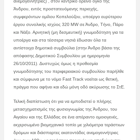
ανεμογεννήτριες) , στον κεντρικό ορεινό όγκο της
Άνδρου, εντός προστατευόμενης περιοχής,
συμφερόντων ομίλου Κοπελούζου, υποέργο ευρύτερου
έργου συνολικής ισχύος 320 MW σε Άνδρο, Τήνο, Πάρο
και Νάξο. Αρνητική (μη δεσμευτική) γνωμοδότηση για τα
υποέργα και στα τέσσερα νησιά έδωσαν όλα τα
αντίστοιχα δημοτικά συμβούλια (στην Άνδρο βάσει της
απόφασης Δημοτικού Συμβουλίου με ημερομηνία
26/10/2011). Δυστυχώς όμως η προθεσμία
γνωμοδότησης του περιφερειακού συμβουλίου παρήλθε
και σύμφωνα με το νόμο Fast Track νοείται ως θετική,
πράγμα που αφήνει και εδώ μόνη οδό ακύρωσης το ΣτΕ.
Τελική διαπίστωση ότι για να εμποδιστεί ο πλήρης
μετασχηματισμός της φυσιογνωμίας της Άνδρου, του
Αιγαίου και της Ελλάδας σε ένα απέραντο ομοιογενές,
εκχερσωμένο βιομηχανικό τοπίο με χιλιόμετρα τεράστιων
δρόμων και διάσπαρτες εκατοντάδες ανεμογεννήτριες