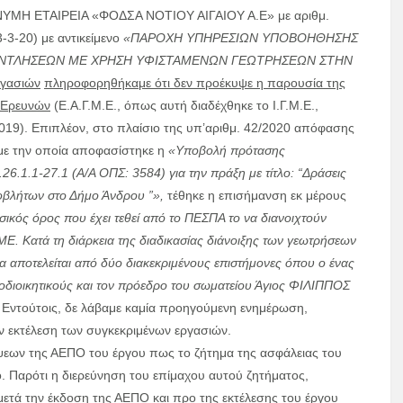
Η ΕΤΑΙΡΕΙΑ «ΦΟΔΣΑ ΝΟΤΙΟΥ ΑΙΓΑΙΟΥ Α.Ε» με αριθμ.
3-20) με αντικείμενο
«ΠΑΡΟΧΗ ΥΠΗΡΕΣΙΩΝ ΥΠΟΒΟΗΘΗΣΗΣ
ΑΝΤΛΗΣΕΩΝ ΜΕ ΧΡΗΣΗ ΥΦΙΣΤΑΜΕΝΩΝ ΓΕΩΤΡΗΣΕΩΝ ΣΤΗΝ
ργασιών
πληροφορηθήκαμε ότι δεν προέκυψε η παρουσία της
 Ερευνών
(Ε.Α.Γ.Μ.Ε., όπως αυτή διαδέχθηκε το Ι.Γ.Μ.Ε.,
019). Επιπλέον, στο πλαίσιο της υπ’αριθμ. 42/2020 απόφασης
με την οποία αποφασίστηκε η
«Υποβολή πρότασης
.1.1-27.1 (Α/Α ΟΠΣ: 3584) για την πράξη με τίτλο: “Δράσεις
οβλήτων στο Δήμο Άνδρου ”»,
τέθηκε η επισήμανση εκ μέρους
σικός όρος που έχει τεθεί από το ΠΕΣΠΑ το να διανοιχτούν
Ε. Κατά τη διάρκεια της διαδικασίας διάνοιξης των γεωτρήσεων
θα αποτελείται από δύο διακεκριμένους επιστήμονες όπου ο ένας
τοδιοικητικούς και τον πρόεδρο του σωματείου Άγιος ΦΙΛΙΠΠΟΣ
. Εντούτοις, δε λάβαμε καμία προηγούμενη ενημέρωση,
ν εκτέλεση των συγκεκριμένων εργασιών.
ψεων της ΑΕΠΟ του έργου πως το ζήτημα της ασφάλειας του
ο. Παρότι η διερεύνηση του επίμαχου αυτού ζητήματος,
ετά την έκδοση της ΑΕΠΟ και προ της εκτέλεσης του έργου