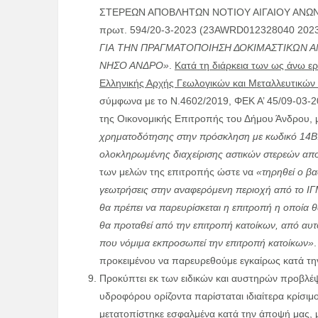
ΣΤΕΡΕΩΝ ΑΠΟΒΛΗΤΩΝ ΝΟΤΙΟΥ ΑΙΓΑΙΟΥ ΑΝΩΝΥΜ
πρωτ. 594/20-3-2023 (23AWRD012328040 2023-
ΓΙΑ
ΤΗΝ ΠΡΑΓΜΑΤΟΠΟΙΗΣΗ ΔΟΚΙΜΑΣΤΙΚΩΝ 
ΝΗΣΟ ΑΝΔΡΟ»
.
Κατά τη διάρκεια των ως άνω ε
Ελληνικής Αρχής Γεωλογικών και Μεταλλευτικών
σύμφωνα με το Ν.4602/2019, ΦΕΚ Α’ 45/09-03-2
της Οικονομικής Επιτροπής του Δήμου Άνδρου, 
χρηματοδότησης στην πρόσκληση με κωδικό 14B.26
ολοκληρωμένης διαχείρισης αστικών στερεών απ
των μελών της επιτροπής ώστε να
«τηρηθεί ο βα
γεωτρήσεις
στην αναφερόμενη περιοχή από το ΙΓΜ
θα πρέπει να παρευρίσκεται η επιτροπή η οποία 
θα προταθεί από την επιτροπή κατοίκων, από αυ
που νόμιμα εκπροσωπεί την επιτροπή κατοίκων»
προκειμένου να παρευρεθούμε εγκαίρως κατά τη
Προκύπτει εκ των ειδικών και αυστηρών προβλέ
υδροφόρου ορίζοντα παρίσταται ιδιαίτερα κρίσιμ
μετατοπίστηκε εσφαλμένα κατά την άποψή μας, μ