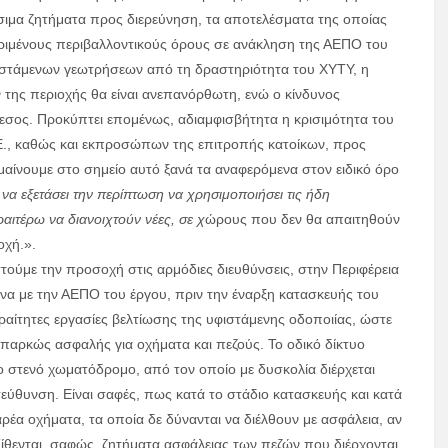
ίσιμα ζητήματα προς διερεύνηση, τα αποτελέσματα της οποίας
ριμένους περιβαλλοντικούς όρους σε ανάκληση της ΑΕΠΟ του
ιστάμενων γεωτρήσεων από τη δραστηριότητα του ΧΥΤΥ, η
της περιοχής θα είναι ανεπανόρθωτη, ενώ ο κίνδυνος
εσος. Προκύπτει επομένως, αδιαμφισβήτητα η κρισιμότητα του
.Ε., καθώς και εκπροσώπων της επιτροπής κατοίκων, προς
αίνουμε στο σημείο αυτό ξανά τα αναφερόμενα στον ειδικό όρο
να εξετάσει την περίπτωση να
χρησιμοποιήσει τις ήδη
αιτέρω να διανοιχτούν νέες, σε χ
ώρους που δεν θα απαιτηθούν
οχή.».
τούμε την προσοχή στις αρμόδιες διευθύνσεις, στην Περιφέρεια
να με την ΑΕΠΟ του έργου, πριν την έναρξη κατασκευής του
ραίτητες εργασίες βελτίωσης της υφιστάμενης οδοποιίας, ώστε
επαρκώς ασφαλής για οχήματα και πεζούς. Το οδικό δίκτυο
 στενό χωματόδρομο, από τον οποίο με δυσκολία διέρχεται
τεύθυνση. Είναι σαφές, πως κατά το στάδιο κατασκευής και κατά
αρέα οχήματα, τα οποία δε δύνανται να διέλθουν με ασφάλεια, αν
ίθενται, σαφώς, ζητήματα ασφάλειας των πεζών που διέρχονται