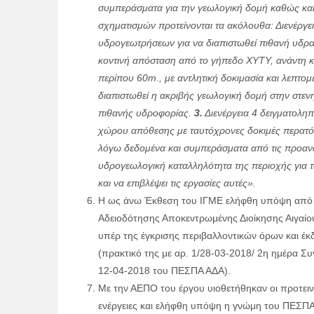
συμπεράσματα για την γεωλογική δομή καθώς και
σχηματισμών προτείνονται τα ακόλουθα: Διενέργει
υδρογεωτρήσεων για να διαπιστωθεί πιθανή υδραυ
κοντινή απόσταση από το γήπεδο ΧΥΤΥ, ανάντη 
περίπου 60m., με αντλητική δοκιμασία και λεπτ
διαπιστωθεί η ακριβής γεωλογική δομή στην στεν
πιθανής υδροφορίας.
3.
Διενέργεια 4 δειγματολη
χώρου απόθεσης με ταυτόχρονες δοκιμές περατό
λόγω δεδομένα και συμπεράσματα από τις προαναφ
υδρογεωλογική καταλληλότητα της περιοχής για 
και να επιβλέψει τις εργασίες αυτές».
Η ως άνω Έκθεση του ΙΓΜΕ ελήφθη υπόψη από τ
Αδειοδότησης Αποκεντρωμένης Διοίκησης Αιγαίο
υπέρ της έγκρισης περιβαλλοντικών όρων και 
(πρακτικό της με αρ. 1/28-03-2018/ 2η ημέρα Συ
12-04-2018 του ΠΕΣΠΑ ΑΔΑ).
Με την ΑΕΠΟ του έργου υιοθετήθηκαν οι προτει
ενέργειες και ελήφθη υπόψη η γνώμη του ΠΕΣΠΑ