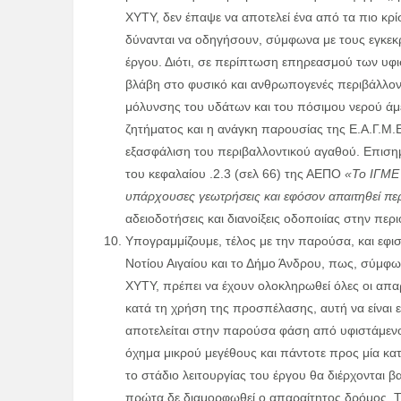
ΧΥΤΥ, δεν έπαψε να αποτελεί ένα από τα πιο κρ
δύνανται να οδηγήσουν, σύμφωνα με τους εγκεκ
έργου. Διότι, σε περίπτωση επηρεασμού των υφ
βλάβη στο φυσικό και ανθρωπογενές περιβάλλον 
μόλυνσης του υδάτων και του πόσιμου νερού άμ
ζητήματος και η ανάγκη παρουσίας της Ε.Α.Γ.Μ
εξασφάλιση του περιβαλλοντικού αγαθού. Επισημ
του κεφαλαίου .2.3 (σελ 66) της ΑΕΠΟ
«Το ΙΓΜΕ 
υπάρχουσες γεωτρήσεις και εφόσον απαιτηθεί περ
αδειοδοτήσεις και διανοίξεις οδοποιίας στην περι
Υπογραμμίζουμε, τέλος με την παρούσα, και εφισ
Νοτίου Αιγαίου και το Δήμο Άνδρου, πως, σύμφω
ΧΥΤΥ, πρέπει να έχουν ολοκληρωθεί όλες οι απα
κατά τη χρήση της προσπέλασης, αυτή να είναι 
αποτελείται στην παρούσα φάση από υφιστάμενο
όχημα μικρού μεγέθους και πάντοτε προς μία κα
το στάδιο λειτουργίας του έργου θα διέρχονται β
πρώτα δε διαμορφωθεί ο απαραίτητος δρόμος. Τ