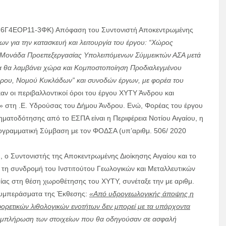
ΔΑ 6Γ4ΕΟΡ11-3ΦΚ) Απόφαση του Συντονιστή Αποκεντρωμένης
ν για την κατασκευή και
λειτουργία του έργου: “Χώρος
αι Μονάδα Προεπεξεργασίας Υπολειπόμενων Σύμμεικτών ΑΣΑ μετά
α θα λαμβάνει χώρα και Κομποστοποίηση Προδιαλεγμένου
ρου, Νομού Κυκλάδων” και συνοδών έργων, με φορέα του
αν οι περιβαλλοντικοί όροι του έργου ΧΥΤΥ Άνδρου και
» στη .Ε. Υδρούσας του Δήμου Άνδρου. Ενώ, Φορέας του έργου
ηματοδότησης από το ΕΣΠΑ είναι η Περιφέρεια Νοτίου Αιγαίου, η
ρογραμματική Σύμβαση με τον ΦΟΔΣΑ (υπ’αριθμ. 506/ 2020
, ο Συντονιστής της Αποκεντρωμένης Διοίκησης Αιγαίου και το
 τη συνδρομή του Ινστιτούτου Γεωλογικών και Μεταλλευτικών
ίας στη θέση χωροθέτησης του ΧΥΤΥ, συνέταξε την με αριθμ.
συμπεράσματα της Έκθεσης:
«Από υδρογεωλογικής άποψης η
φορετικών λιθολογικών ενοτήτων δεν μπορεί με τα υπάρχοντα
υμπλήρωση των στοιχείων που θα οδηγούσαν σε ασφαλή