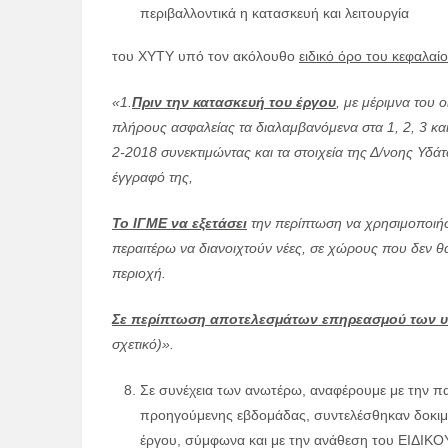
περιβαλλοντικά η κατασκευή και λειτουργία
του ΧΥΤΥ υπό τον ακόλουθο
ειδικό όρο του κεφαλαί
«1.
Πριν την κατασκευή του έργου
, με μέριμνα του
πλήρους ασφαλείας τα διαλαμβανόμενα στα 1, 2, 3 κα
2-2018 συνεκτιμώντας και τα στοιχεία της Δ/νοης Υδ
έγγραφό της,
Το ΙΓΜΕ να εξετάσει
την περίπτωση να χρησιμοποιήσ
περαιτέρω να διανοιχτούν νέες, σε χώρους που δεν θα
περιοχή.
Σε περίπτωση αποτελεσμάτων επηρεασμού των 
σχετικό)».
Σε συνέχεια των ανωτέρω, αναφέρουμε με την π
προηγούμενης εβδομάδας, συντελέσθηκαν δοκιμα
έργου, σύμφωνα και με την ανάθεση του ΕΙΔ