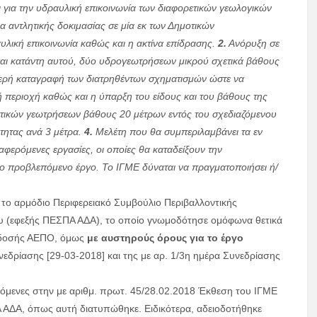
 για την υδραυλική επικοινωνία των διαφορετικών γεωλογικών
α αντλητικής δοκιμασίας σε μία εκ των Δημοτικών
λική επικοινωνία καθώς και η ακτίνα επίδρασης.
2.
Ανόρυξη σε
και κατάντη αυτού, δύο υδρογεωτρήσεων
μικρού σχετικά βάθους
ομερή καταγραφή των διατρηθέντων σχηματισμών ώστε να
ή περιοχή καθώς και η ύπαρξη του είδους και του βάθους της
πτικών γεωτρήσεων βάθους 20 μέτρων εντός του σχεδιαζόμενου
τητας ανά 3 μέτρα.
4.
Μελέτη που θα συμπεριλαμβάνει τα εν
ερόμενες εργασίες, οι οποίες θα καταδείξουν την
το προβλεπόμενο έργο. Το ΙΓΜΕ δύναται να πραγματοποιήσει ή/
ο αρμόδιο Περιφερειακό Συμβούλιο Περιβαλλοντικής
υ (εφεξής ΠΕΣΠΑ ΑΔΑ), το οποίο γνωμοδότησε ομόφωνα θετικά
έκδοσής ΑΕΠΟ, όμως
με αυστηρούς όρους για το έργο
νεδρίασης [29-03-2018] και της με αρ. 1/3η ημέρα Συνεδρίασης
νόμενες στην με αριθμ. πρωτ. 45/28.02.2018 Έκθεση του ΙΓΜΕ
 ΑΔΑ, όπως αυτή διατυπώθηκε. Ειδικότερα, αδειοδοτήθηκε