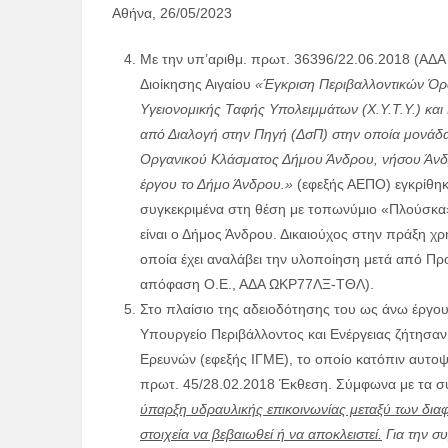
Αθήνα, 26/05/2023
Με την υπ’αριθμ. πρωτ. 36396/22.06.2018 (Α
Διοίκησης Αιγαίου
«Έγκριση Περιβαλλοντικών Όρω
Υγειονομικής Ταφής Υπολειμμάτων (Χ.Υ.Τ.Υ.) κ
από Διαλογή στην Πηγή (ΔσΠ) στην οποία μονάδ
Οργανικού Κλάσματος Δήμου Άνδρου, νήσου Άνδ
έργου το Δήμο Άνδρου.»
(εφεξής ΑΕΠΟ) εγκρίθηκ
συγκεκριμένα στη θέση με τοπωνύμιο «Πλούσκα
είναι ο Δήμος Άνδρου. Δικαιούχος στην πράξη χρ
οποία έχει αναλάβει την υλοποίηση μετά από Π
απόφαση Ο.Ε., ΑΔΑ ΩΚΡ77ΛΞ-ΤΘΛ).
Στο πλαίσιο της αδειοδότησης του ως άνω έργου
Υπουργείο Περιβάλλοντος και Ενέργειας ζήτησαν
Ερευνών (εφεξής ΙΓΜΕ), το οποίο κατόπιν αυτοψ
πρωτ. 45/28.02.2018 Έκθεση. Σύμφωνα με τα 
ύπαρξη υδραυλικής επικοινωνίας μεταξύ των δια
στοιχεία να βεβαιωθεί ή να αποκλειστεί.
Για την σ