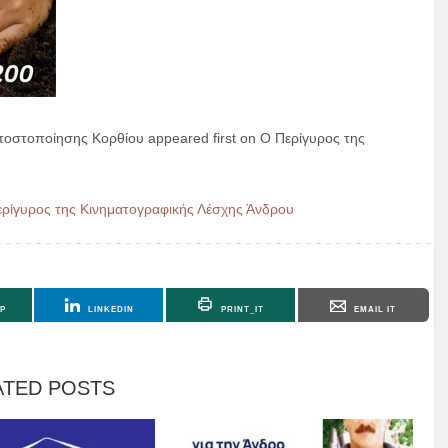
ποστοποίησης Κορθίου appeared first on Ο Περίγυρος της
ίγυρος της Κινηματογραφικής Λέσχης Άνδρου
P
LINKEDIN
PRINT_IT
EMAIL IT
ATED POSTS